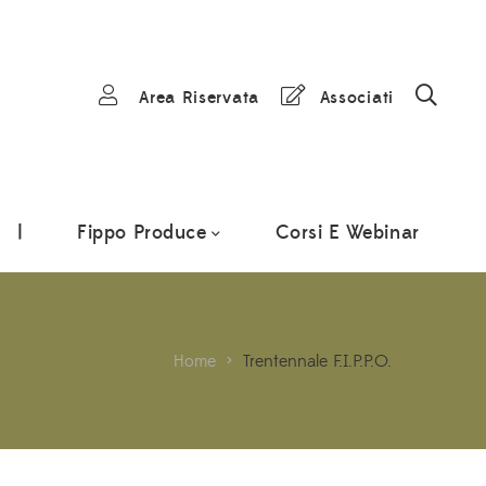
Area Riservata
Associati
|
Fippo Produce
Corsi E Webinar
Home
>
Trentennale F.I.P.P.O.