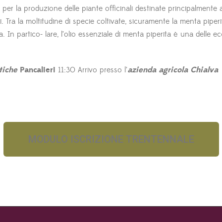
o per la produzione delle piante officinali destinate principalmente 
. Tra la moltitudine di specie coltivate, sicuramente la menta piperit
. In partico- lare, l’olio essenziale di menta piperita è una delle e
tiche
Pancalieri
11:30 Arrivo presso l’
azienda agricola Chialva
MODULO ISCRIZIONE TRENTENNALE