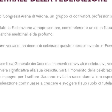
 Congressi Arena di Verona, un gruppo di coltivatori, professionist
to la Federazione a rappresentare, come referente unico in Italia, 
matiche medicinali e da profumo.
o anniversario, ha deciso di celebrare questo speciale evento in P
semblea Generale dei Soci e ai momenti conviviali e celebrativi, ver
ra significativa alla sua crescita. Sarà il momento della celebrazi
 impegno per il settore. Saranno invitati a raccontare la loro espe
 Federazione continuasse a crescere e svolgere il suo ruolo di tutela