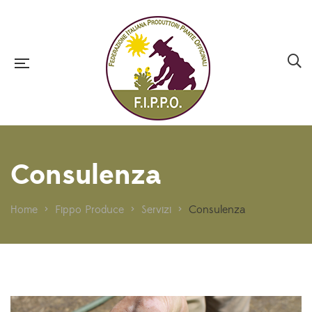
Consulenza
Home
>
Fippo Produce
>
Servizi
>
Consulenza