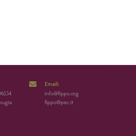
Email:
 06134
info@fippo.org
erugia
fippo@pec.it