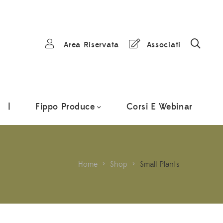
Area Riservata
Associati
|
Fippo Produce
Corsi E Webinar
Home
>
Shop
>
Small Plants