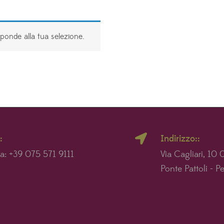
ponde alla tua selezione.
:
Indirizzo::
ia: +39 075 571 9111
Via Cagliari, 10
a:
Ponte Pattoli - P